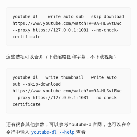
youtube-dl  --write-auto-sub --skip-download 
https://www.youtube.com/watch?v=9A-HLSvtBWc 
--proxy https://127.0.0.1:1081 --no-check-
certificate
这些选项可以合并（下载缩略图和字幕，不下载视频）
youtube-dl --write-thumbnail --write-auto-
sub --skip-download 
https://www.youtube.com/watch?v=9A-HLSvtBWc 
--proxy https://127.0.0.1:1081 --no-check-
certificate
还有很多其他参数，可以参考Youtube-dl官网，也可以在命
令行中输入
查看
youtube-dl --help