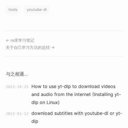
tools
youtube-dl
← re库学习笔记
关于自己学习方法的总结 →
与之相通...
How to use yt-dlp to download videos
2023-10-25
and audio from the internet (Installing yt-
dlp on Linux)
download subtitles with youtube-dl or yt-
2023-01-12
dlp