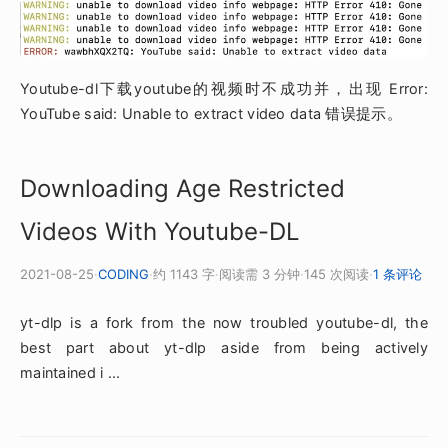
Youtube-dl下载youtube的视频时不成功并，出现 Error:
YouTube said: Unable to extract video data 错误提示。
Downloading Age Restricted
Videos With Youtube-DL
2021-08-25
·
CODING
·
约 1143 字
·
阅读需 3 分钟
·
145 次阅读
·
1 条评论
yt-dlp is a fork from the now troubled youtube-dl, the
best part about yt-dlp aside from being actively
maintained i ...