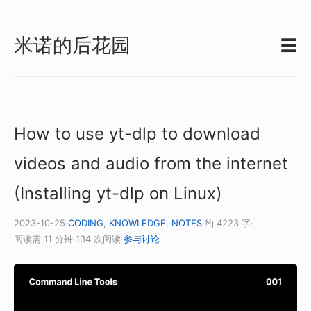
米诺的后花园
☰
How to use yt-dlp to download
videos and audio from the internet
(Installing yt-dlp on Linux)
2023-10-25
·
CODING
,
KNOWLEDGE
,
NOTES
·
约 4223 字
·
阅读需 11 分钟
·
134 次阅读
·
参与讨论