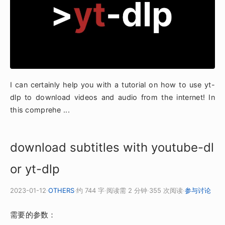
I can certainly help you with a tutorial on how to use yt-
dlp to download videos and audio from the internet! In
this comprehe ...
download subtitles with youtube-dl
or yt-dlp
2023-01-12
·
OTHERS
·
约 744 字
·
阅读需 2 分钟
·
355 次阅读
·
参与讨论
需要的参数：