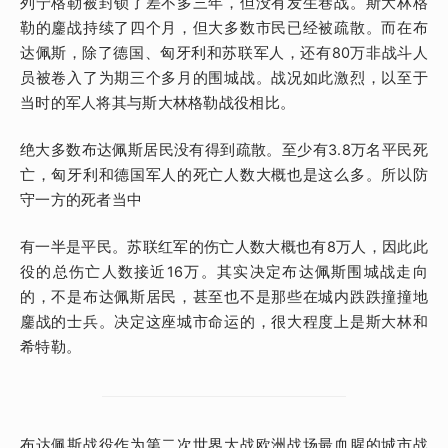
列宁格勒被封锁了差不多三年，但没有发生巷战。斯大林格
勒的鏖战持续了四个月，但大多数市民已经被疏散。而在布
达佩斯，除了德国、匈牙利和苏联军人，还有80万非战斗人
员被卷入了为期三个多月的围城战。战况如此激烈，以至于
当时的军人将其与斯大林格勒战役相比。
绝大多数布达佩斯居民没有得到疏散。至少有3.8万名平民死
亡，匈牙利和德国军人的死亡人数大概也是这么多。所以防
守一方的死者当中
有一半是平民。苏联红军的伤亡人数大概也有8万人，因此此
役的总伤亡人数接近16万。其实决定布达佩斯围城战走向
的，不是布达佩斯居民，甚至也不是那些在城内跌跌撞撞地
鏖战的士兵。决定这座城市命运的，很大程度上是斯大林和
希特勒。
布达佩斯战役作为第二次世界大战欧洲战场最血腥的城市战