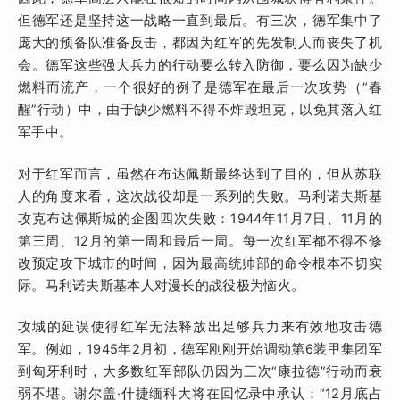
但德军还是坚持这一战略一直到最后。有三次，德军集中了
庞大的预备队准备反击，都因为红军的先发制人而丧失了机
会。德军这些强大兵力的行动要么转入防御，要么因为缺少
燃料而流产，一个很好的例子是德军在最后一次攻势（“春
醒”行动）中，由于缺少燃料不得不炸毁坦克，以免其落入红
军手中。
对于红军而言，虽然在布达佩斯最终达到了目的，但从苏联
人的角度来看，这次战役却是一系列的失败。马利诺夫斯基
攻克布达佩斯城的企图四次失败：1944年11月7日、11月的
第三周、12月的第一周和最后一周。每一次红军都不得不修
改预定攻下城市的时间，因为最高统帅部的命令根本不切实
际。马利诺夫斯基本人对漫长的战役极为恼火。
攻城的延误使得红军无法释放出足够兵力来有效地攻击德
军。例如，1945年2月初，德军刚刚开始调动第6装甲集团军
到匈牙利时，大多数红军部队仍因为三次“康拉德”行动而衰
弱不堪。谢尔盖·什捷缅科大将在回忆录中承认：“12月底占