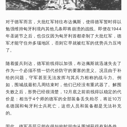
对于德军而言，大批红军转往布达佩斯，使得德军暂时得以
勉强维持匈牙利境内其他几条即将崩溃的战线。即便在1944
年圣诞节之后，也仅仅因为匈牙利首都牵制了大批红军，德
军才能守住外多瑙地区，否则它早就被红军的优势兵力压垮
了。
随着援兵到达，德军前线得以加强，布达佩斯就迅速失去了
作为一个必须不惜一切代价防守的要塞的意义。况且由于补
给的问题，守军甚至无法发挥与其兵力相称的战斗力。例
如，围城战最初几周结束时，他们已经没有重武器了。解围
失败之后，形势已经很清楚，12月底之前前线得以稳定的代
价是：相当于4个师的德军的全部装备丢失殆尽，将近10万
名德国和匈牙利士兵死亡，这些人员和装备都是无法补充
的。
因此，德军高层只能在很短的时间内从围城获得有利条件。