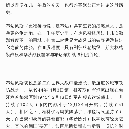
所以即便在几十年后的今天，也很难客观公正地讨论这段历
史。
布达佩斯（更准确地说，是布达）具有重要的战略意义，是
兵家必争之地。在一千年历史里，布达佩斯经历过十几次激
烈程度不一的围城，但第二次世界大战造成的破坏远远超过
它之前的体验。在血腥程度上只有列宁格勒战役、斯大林格
勒战役和华沙战役能够与布达佩斯战役相提并论。
布达佩斯战役是第二次世界大战中最漫长、最血腥的城市攻
防战之一。从1944年11月3日第一批苏联红军坦克出现在匈
牙利首都郊区到1945年2月13日红军占领布达城堡山，一共
持续了102天（市内的战斗于12月24日开始，持续了51
天）。相比之下，柏林仅两周就陷落了，维也纳只坚持了五
天，而巴黎和欧洲的其他首都（华沙除外）根本没有经历战
火。其他的德国“要塞”，如柯尼斯堡和布雷斯劳，抵抗的时