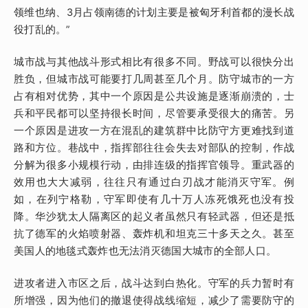
领维也纳、3月占领南德的计划主要是被匈牙利首都的漫长战
役打乱的。”
城市战与其他战斗形式相比有很多不同。野战可以很快分出
胜负，但城市战可能要打几周甚至几个月。防守城市的一方
占有相对优势，其中一个原因是公共设施是逐渐崩溃的，士
兵和平民都可以坚持很长时间，尽管要承受很大的痛苦。另
一个原因是进攻一方在混乱的建筑群中比防守方更难找到道
路和方位。巷战中，指挥部往往会失去对部队的控制，作战
分解为很多小规模行动，由排连级的指挥官领导。重武器的
效用也大大减弱，往往只有通过白刃战才能消灭守军。例
如，在列宁格勒，守军即使有几十万人冻死饿死也没有投
降。华沙犹太人隔离区的起义者虽然只有轻武器，但还是抵
抗了德军的火焰喷射器、轰炸机和坦克三十多天之久。甚至
美国人的地毯式轰炸也无法消灭德国大城市的全部人口。
进攻者进入市区之后，战斗达到白热化。守军的兵力暂时有
所增强，因为他们的撤退使得战线缩短，减少了需要防守的