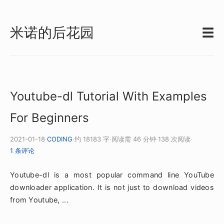
米诺的后花园
☰
Youtube-dl Tutorial With Examples
For Beginners
2021-01-18
·
CODING
·
约 18183 字
·
阅读需 46 分钟
·
138 次阅读
·
1 条评论
Youtube-dl is a most popular command line YouTube
downloader application. It is not just to download videos
from Youtube, ...