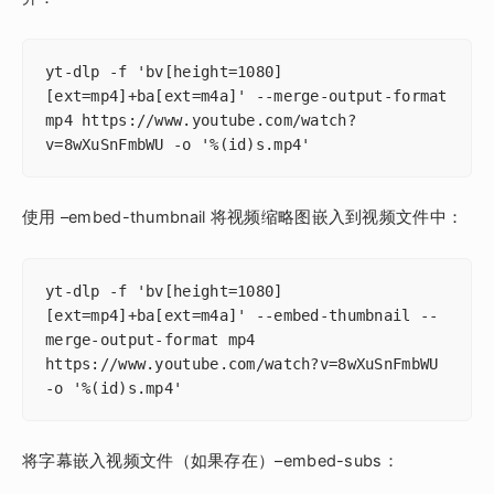
yt-dlp -f 'bv[height=1080]
[ext=mp4]+ba[ext=m4a]' --merge-output-format 
mp4 https://www.youtube.com/watch?
v=8wXuSnFmbWU -o '%(id)s.mp4'
使用 –embed-thumbnail 将视频缩略图嵌入到视频文件中：
yt-dlp -f 'bv[height=1080]
[ext=mp4]+ba[ext=m4a]' --embed-thumbnail --
merge-output-format mp4 
https://www.youtube.com/watch?v=8wXuSnFmbWU 
-o '%(id)s.mp4'
将字幕嵌入视频文件（如果存在）–embed-subs：