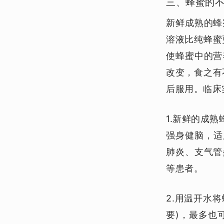
三、蜂蜜的
新鲜成熟的蜂
溶液比纯蜂蜜
使蜂蜜中的营
改变，食之有
后服用。临床
1.新鲜的成
强身健脑，适
肺炎、支气管
等患者。
2.用温开水
要)，最多也