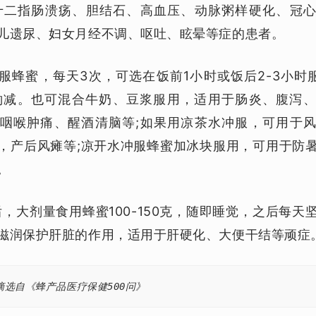
十二指肠溃疡、胆结石、高血压、动脉粥样硬化、冠
儿遗尿、妇女月经不调、呕吐、眩晕等症的患者。
冲服蜂蜜，每天3次，可选在饭前1小时或饭后2-3小时服
酌减。也可混合牛奶、豆浆服用，适用于肠炎、腹泻
咽喉肿痛、醒酒清脑等;如果用凉茶水冲服，可用于
，产后风瘫等;凉开水冲服蜂蜜加冰块服用，可用于防
。
餐后，大剂量食用蜂蜜100-150克，随即睡觉，之后每
滋润保护肝脏的作用，适用于肝硬化、大便干结等顽症
摘选自《蜂产品医疗保健500问》