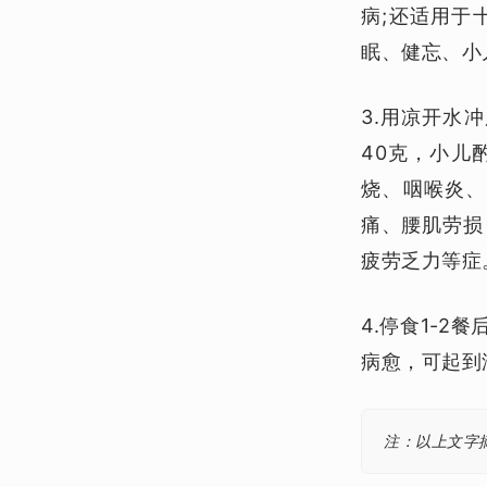
病;还适用于
眠、健忘、小
3.用凉开水
40克，小儿
烧、咽喉炎、
痛、腰肌劳损
疲劳乏力等症
4.停食1-2
病愈，可起到
注：以上文字