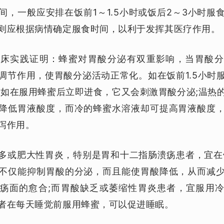
间，一般应安排在饭前1～1.5小时或饭后2～3小时服
则应根据病情确定服食时间，以利于发挥其医疗作用。
临床实践证明：蜂蜜对胃酸分泌有双重影响，当胃酸分
调节作用，使胃酸分泌活动正常化。如在饭前1.5小时
;如在服用蜂蜜后立即进食，它又会刺激胃酸分泌;温热
降低胃液酸度，而冷的蜂蜜水溶液却可提高胃液酸度
泻作用。
多或肥大性胃炎，特别是胃和十二指肠溃疡患者
，宜在
不仅能抑制胃酸的分泌，而且能使胃酸降低，从而减
疡面的愈合;而
胃酸缺乏或萎缩性胃炎患者
，宜服用
者
在每天睡觉前服用蜂蜜，可以促进睡眠。