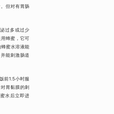
食。但对有胃肠
泌过多或过少
服用蜂蜜，它可
的蜂蜜水溶液能
，并能刺激肠道
饭前1.5小时服
少对胃黏膜的刺
冷蜜水后立即进