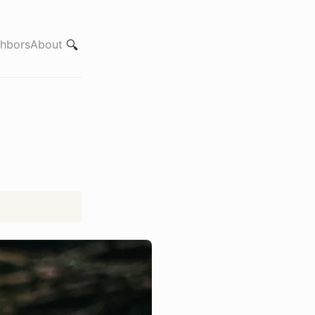
hbors
About
🔍