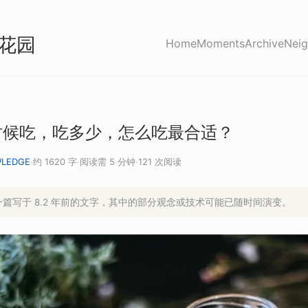
花园
Home
Moments
Archive
Neig
时候吃，吃多少，怎么吃最合适？
LEDGE
·
约 1620 字
·
阅读需 5 分钟
·
121 次阅读
是一篇写于 8.2 年前的文字，其中的部分观念或技术可能已随时间演变。