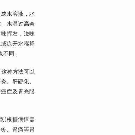
制成水溶液，水
宜。水温过高会
香味挥发，滋味
水或凉开水稀释
也不同。
。这种方法可以
肝炎、肝硬化、
等癌症及青光眼
克(根据病情需
胃炎、胃痛等胃