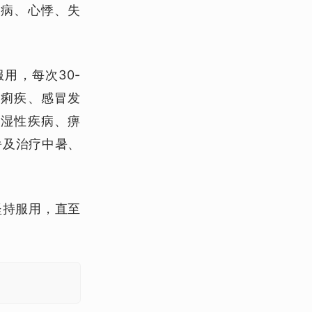
心病、心悸、失
用，每次30-
、痢疾、感冒发
风湿性疾病、痹
暑及治疗中暑、
天坚持服用，直至
。