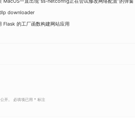
 MacOS一直出现“ss-netconfig正在尝试修改网络配置”的弹窗
dlp downloader
 Flask 的工厂函数构建网站应用
被公开。
必填项已用
*
标注