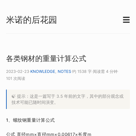
米诺的后花园
☰
各类钢材的重量计算公式
2023-02-23
·
KNOWLEDGE
,
NOTES
·
约 1538 字
·
阅读需 4 分钟
·
101 次阅读
🍃 提示：这是一篇写于 3.5 年前的文字，其中的部分观念或
技术可能已随时间演变。
1、螺纹钢重量计算公式
公式 直径mm×直径mm×0.00617×长度m