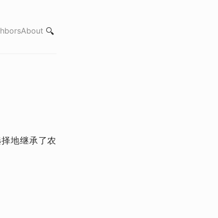
hbors
About
🔍
选择地继承了农