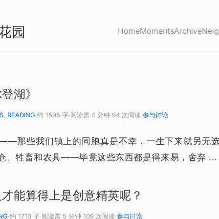
花园
Home
Moments
Archive
Neig
尔登湖》
S
,
READING
·
约 1595 字
·
阅读需 4 分钟
·
94 次阅读
·
参与讨论
——那些我们镇上的同胞真是不幸，一生下来就另无
仓、牲畜和农具——毕竟这些东西都是得来易，舍弃 ...
人才能算得上是创意精英呢？
NG
·
约 1710 字
·
阅读需 5 分钟
·
109 次阅读
·
参与讨论