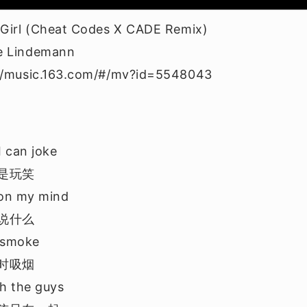
irl (Cheat Codes X CADE Remix)
 Lindemann
/music.163.com/#/mv?id=5548043
I can joke
是玩笑
 on my mind
说什么
 I smoke
时吸烟
th the guys