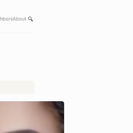
hbors
About
🔍