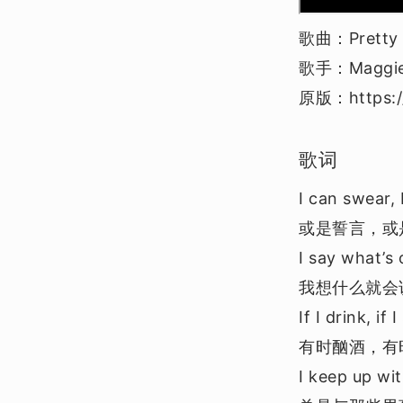
歌曲：Pretty G
歌手：Maggie
原版：https:/
歌词
I can swear, 
或是誓言，或
I say what’s
我想什么就会
If I drink, if
有时酗酒，有
I keep up wi