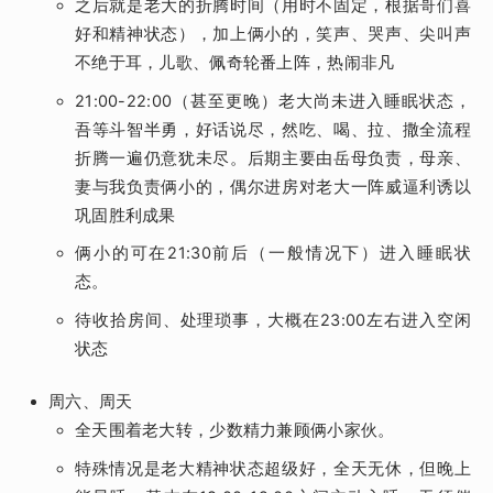
之后就是老大的折腾时间（用时不固定，根据哥们喜
好和精神状态），加上俩小的，笑声、哭声、尖叫声
不绝于耳，儿歌、佩奇轮番上阵，热闹非凡
21:00-22:00（甚至更晚）老大尚未进入睡眠状态，
吾等斗智半勇，好话说尽，然吃、喝、拉、撒全流程
折腾一遍仍意犹未尽。后期主要由岳母负责，母亲、
妻与我负责俩小的，偶尔进房对老大一阵威逼利诱以
巩固胜利成果
俩小的可在21:30前后（一般情况下）进入睡眠状
态。
待收拾房间、处理琐事，大概在23:00左右进入空闲
状态
周六、周天
全天围着老大转，少数精力兼顾俩小家伙。
特殊情况是老大精神状态超级好，全天无休，但晚上