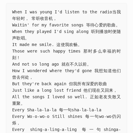
When I was young I'd listen to the radio当我
年轻时， 常听收音机，

Waitin' for my favorite songs 等待心爱的歌曲。

When they played I'd sing along 听到播放时便随
声歌唱。

It made me smile. 这使我欢畅。

Those were such happy times 那时多么幸福的时
刻！

And not so long ago 就在不久以前。

How I wondered where they'd gone 我想知道他们
曾去何处，

But they're back again 但我所有深爱的歌曲

Just like a long lost friend 他们现在又回来，

All the songs I loved so well. 正如老友失散又
重聚。

Every Sha-la-la-la 每一句sha-la-la-la

Every Wo-o-wo-o Still shines 每一句wo-wo仍闪
烁，

Every shing-a-ling-a-ling 每一句shinga-