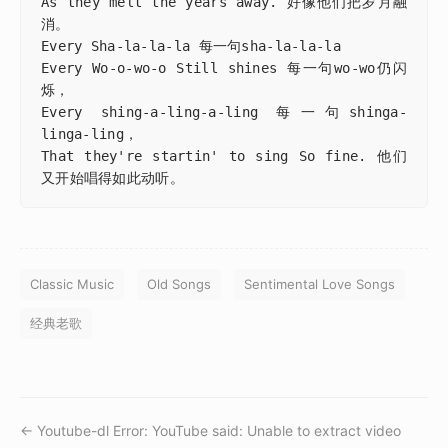
As they melt the years away. 好像他们把岁月融
消。

Every Sha-la-la-la 每一句sha-la-la-la

Every Wo-o-wo-o Still shines 每一句wo-wo仍闪
烁，

Every shing-a-ling-a-ling 每一句shinga-
That they're startin' to sing So fine. 他们
又开始唱得如此动听。
Classic Music
Old Songs
Sentimental Love Songs
经典老歌
← Youtube-dl Error: YouTube said: Unable to extract video