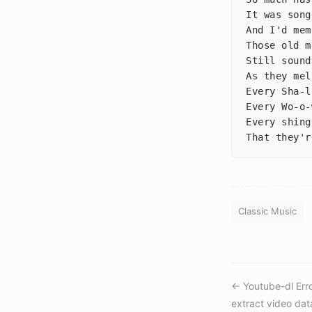
It was son
And I'd m
Those old
Still sou
As they m
Every Sha-
Every Wo-o
That they
Classic Music
← Youtube-dl Erro
extract video dat