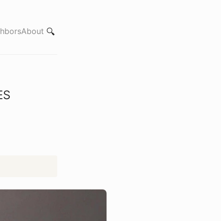
hbors
About
🔍
ES