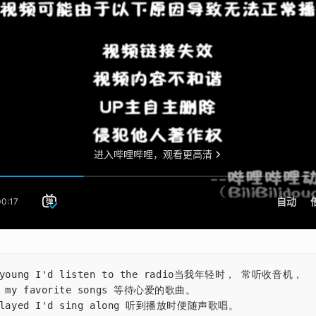
s young I'd listen to the radio当我年轻时， 常听收音机，

or my favorite songs 等待心爱的歌曲。

 played I'd sing along 听到播放时便随声歌唱。
