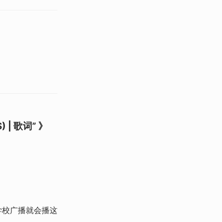
S) | 歌词” 》
学校广播就会播这