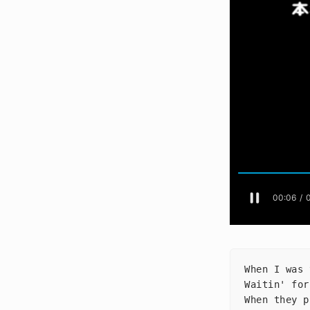
When I wa
Waitin' f
When they