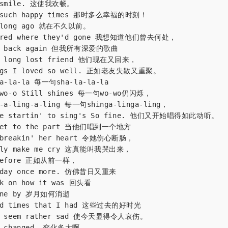
e smile. 这使我欢畅。

e such happy times 那时多么幸福的时刻！

o long ago 就在不久以前。

dered where they'd gone 我想知道他们曾去何处，

re back again 但我所有深爱的歌曲

 a long lost friend 他们现在又回来，

ongs I loved so well. 正如老友失散又重聚。

la-la-la 每一句sha-la-la-la

-wo-o Still shines 每一句wo-wo仍闪烁，

g-a-ling-a-ling 每一句shinga-linga-ling，

're startin' to sing's So fine. 他们又开始唱得如此动听。

 get to the part 当他们唱到一个地方

 breakin' her heart 令她伤心断肠，

ally make me cry 这真能叫我哭出来，

 before 正如从前一样，

erday once more. 仿佛昔日又重来

ck on how it was 回头看

gone by 岁月如何消逝

ood times that I had 这些过去的好时光

ay seem rather sad 使今天显得令人哀伤。

s changed. 变化多大啊
