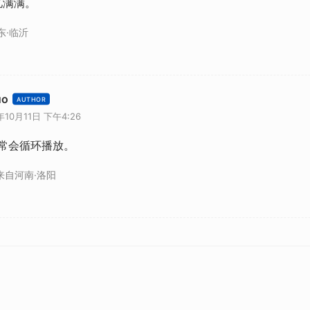
忆满满。
东·临沂
uo
年10月11日 下午4:26
常会循环播放。
来自河南·洛阳