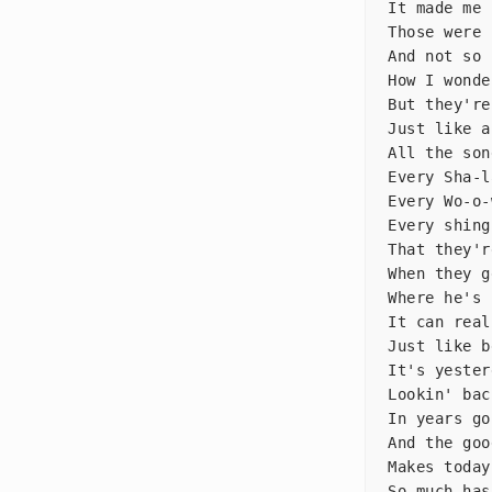
It made m
Those wer
And not s
How I won
But they'
Just like
All the s
Every Sha-
Every Wo-o
Every shin
That they
When they
Where he's
It can re
Just like
It's yest
Lookin' ba
In years 
And the g
Makes tod
So much ha