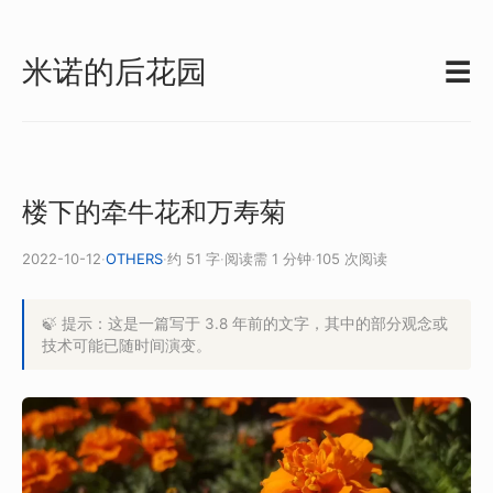
米诺的后花园
☰
楼下的牵牛花和万寿菊
2022-10-12
·
OTHERS
·
约 51 字
·
阅读需 1 分钟
·
105 次阅读
🍃 提示：这是一篇写于 3.8 年前的文字，其中的部分观念或
技术可能已随时间演变。