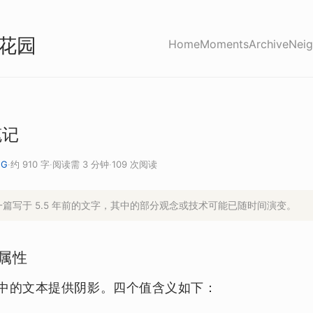
花园
Home
Moments
Archive
Neig
笔记
NG
·
约 910 字
·
阅读需 3 分钟
·
109 次阅读
是一篇写于 5.5 年前的文字，其中的部分观念或技术可能已随时间演变。
属性
中的文本提供阴影。四个值含义如下：