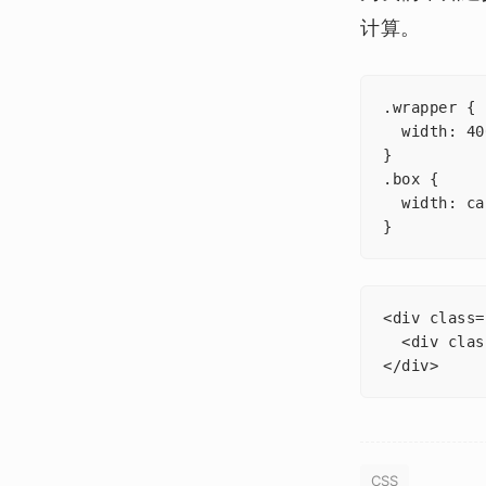
计算。
.wrapper {

  width: 40
}

.box {

  width: ca
}
<div class=
  <div clas
</div>
CSS