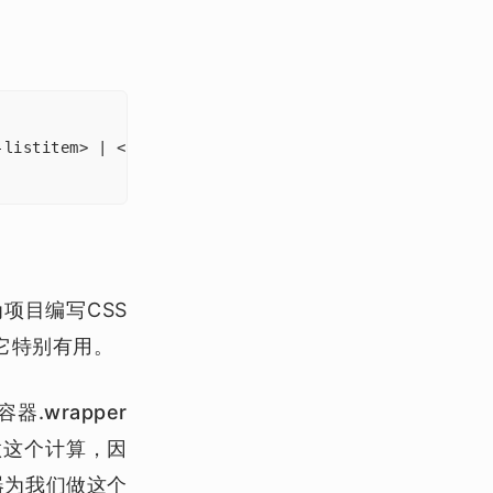
listitem> | <display-internal> | <display-box> | <di
项目编写CSS
它特别有用。
器.wrapper
做这个计算，因
器为我们做这个