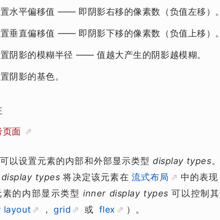
设置
水平偏移值
—— 即阴影右移的像素数（负值左移）
设置
垂直偏移值
—— 即阴影下移的像素数（负值上移）
设置阴影的
模糊半径
—— 值越大产生的阴影越模糊。
设置阴影的基色。
性
考页面
可以设置元素的内部和外部显示类型
display types
 display types
将决定该元素在
流式布局
中的表现
元素的内部显示类型
inner display types
可以控制其
 layout
，
grid
或
flex
）。