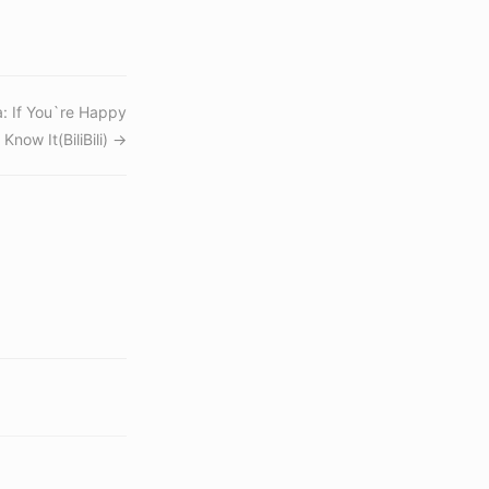
: If You`re Happy
Know It(BiliBili) →