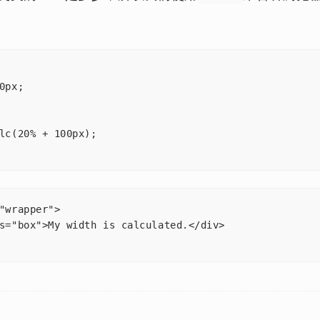
0px;

lc(20% + 100px);

"wrapper">

s="box">My width is calculated.</div>
