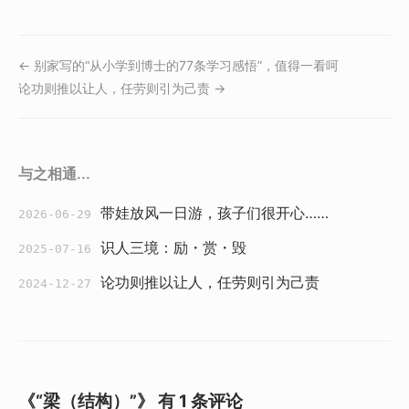
← 别家写的“从小学到博士的77条学习感悟”，值得一看呵
论功则推以让人，任劳则引为己责 →
与之相通...
带娃放风一日游，孩子们很开心……
2026-06-29
识人三境：励・赏・毁
2025-07-16
论功则推以让人，任劳则引为己责
2024-12-27
《“梁（结构）”》 有 1 条评论