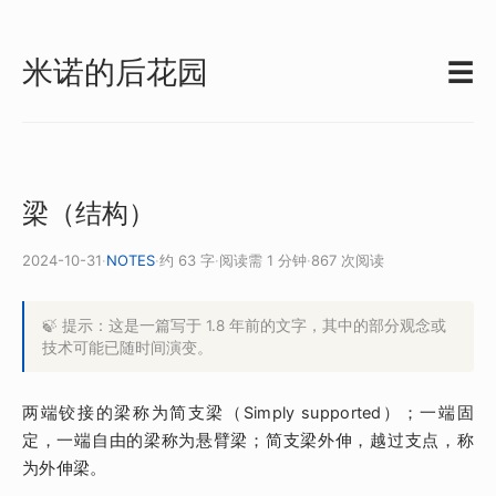
米诺的后花园
☰
梁（结构）
2024-10-31
·
NOTES
·
约 63 字
·
阅读需 1 分钟
·
867 次阅读
🍃 提示：这是一篇写于 1.8 年前的文字，其中的部分观念或
技术可能已随时间演变。
两端铰接的梁称为简支梁（Simply supported）；一端固
定，一端自由的梁称为悬臂梁；简支梁外伸，越过支点，称
为外伸梁。