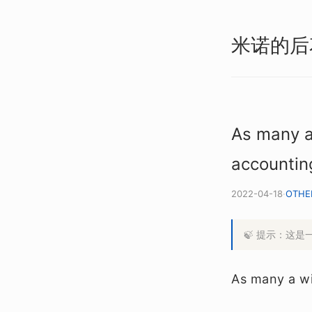
米诺的后
As many a
accounting
2022-04-18
·
OTHE
🍃 提示：这
As many a wi