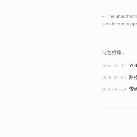
← The unauthenti
is no longer supp
与之相通...
Y
2026-07-17
甜
2026-07-05
带
2026-06-29