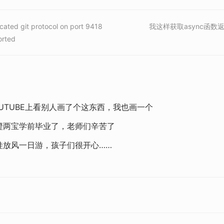
cated git protocol on port 9418
我这样获取async函数
orted
OUTUBE上看别人画了个这东西，我也画一个
橙两宝学前毕业了，老师们辛苦了
娃放风一日游，孩子们很开心……