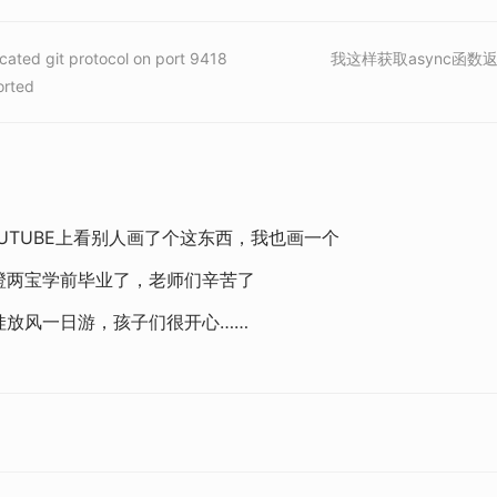
cated git protocol on port 9418
我这样获取async函数
orted
OUTUBE上看别人画了个这东西，我也画一个
橙两宝学前毕业了，老师们辛苦了
娃放风一日游，孩子们很开心……