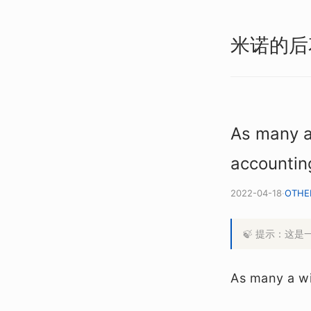
米诺的后
As many a
accounting
2022-04-18
·
OTHE
🍃 提示：这
As many a wi