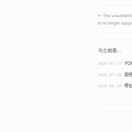
← The unauthenti
is no longer supp
与之相通...
Y
2026-07-17
甜
2026-07-05
带
2026-06-29