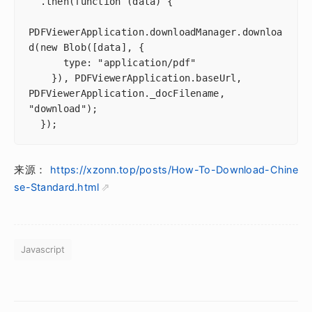
  .then(function (data) {

PDFViewerApplication.downloadManager.downloa
d(new Blob([data], {

      type: "application/pdf"

    }), PDFViewerApplication.baseUrl, 
PDFViewerApplication._docFilename, 
"download");

  });
来源：
https://xzonn.top/posts/How-To-Download-Chine
se-Standard.html
Javascript