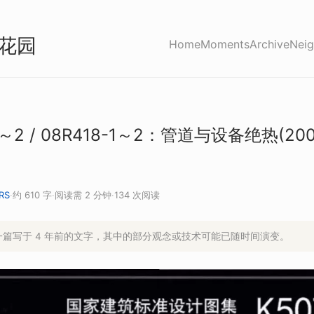
花园
Home
Moments
Archive
Neig
-1～2 / 08R418-1～2：管道与设备绝热(2
RS
·
约 610 字
·
阅读需 2 分钟
·
134 次阅读
是一篇写于 4 年前的文字，其中的部分观念或技术可能已随时间演变。