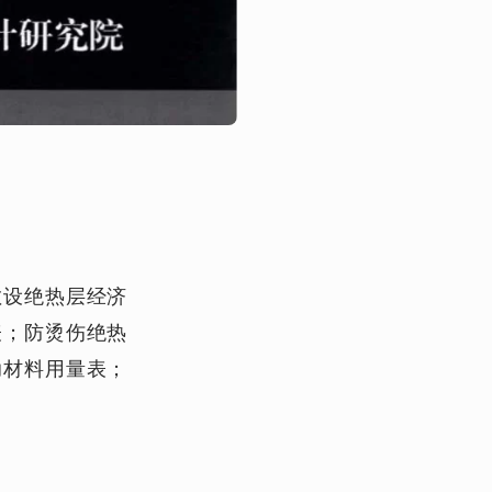
敷设绝热层经济
表；防烫伤绝热
助材料用量表；