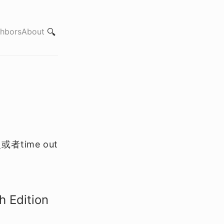
hbors
About
🔍
time out
h Edition