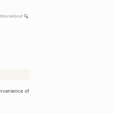
hbors
About
🔍
onvenience of