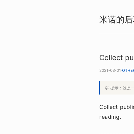
米诺的后
Collect pu
2021-03-01
·
OTHE
🍃 提示：这
Collect publ
reading.